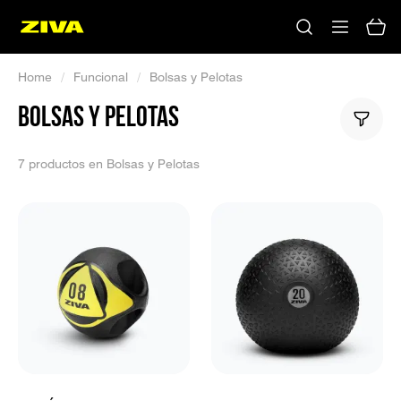
Home
/
Funcional
/
Bolsas y Pelotas
BOLSAS Y PELOTAS
7 productos en Bolsas y Pelotas
No hay resultados
Por favor, prueba con otras palabras clave.