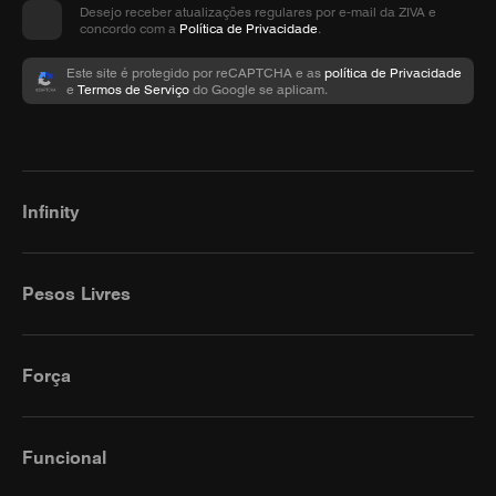
Desejo receber atualizações regulares por e-mail da ZIVA e
concordo com a
Política de Privacidade
.
Este site é protegido por reCAPTCHA e as
política de Privacidade
e
Termos de Serviço
do Google se aplicam.
Infinity
Pesos Livres
Força
Funcional