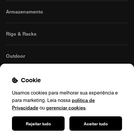
Armazenamento
Rigs & Racks
Outdoor
Cookie
Usamos cookies para melhorar sua experiência e
política de
para marketing. Leia nossa
Privacidade
gerenciar cookies
ou
.
LATAM
(Portuguese)
Rejeitar tudo
Aceitar tudo
Contato
Política de Privacidade
Envios & Devoluções
Configurações de cookies