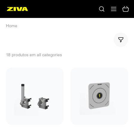
Home
18 produtos em all categories
Nenhum resultado
Tente usar outras palavras-chave