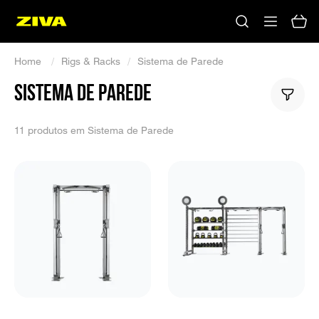
Home
/
Rigs & Racks
/
Sistema de Parede
SISTEMA DE PAREDE
11 produtos em Sistema de Parede
Nenhum resultado
Tente usar outras palavras-chave